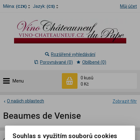
Měna:
Jazyk:
Můj účet
(CZK)
(CS)
Rozšířené vyhledávání
Porovnávané (0)
Oblíbené (0)
0 kusů
Menu
0 Kč
O našich oblastech
Zobrazit filtr
Beaumes de Venise
Souhlas s využitím souborů cookies