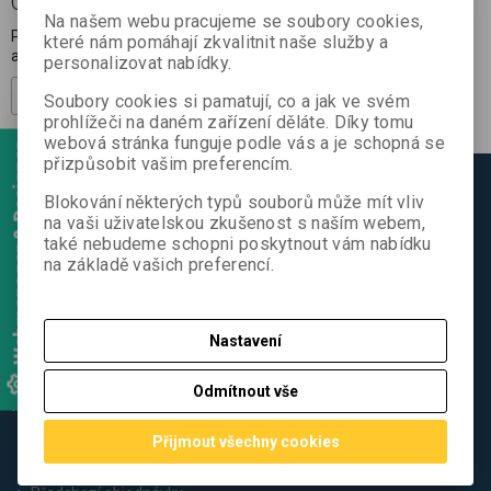
ODBĚR NOVINEK
Na našem webu pracujeme se soubory cookies,
Přihlašte se k odběru novinek a buďte informováni o novinkách,
které nám pomáhají zkvalitnit naše služby a
akcích a soutěžích.
personalizovat nabídky.
Registrovat
Soubory cookies si pamatují, co a jak ve svém
prohlížeči na daném zařízení děláte. Díky tomu
webová stránka funguje podle vás a je schopná se
Webmanager & Designer
přizpůsobit vašim preferencím.
ZÁKAZNICKÝ SERVIS
Blokování některých typů souborů může mít vliv
na vaši uživatelskou zkušenost s naším webem,
Rychlá objednávka
také nebudeme schopni poskytnout vám nabídku
Kontakt
na základě vašich preferencí.
Obchodní podmínky
Reklamační podmínky
Jak nakupovat
Nastavení
Cookies
Odmítnout vše
MŮJ ÚČET
Nová registrace
Přijmout všechny cookies
Oblíbené položky