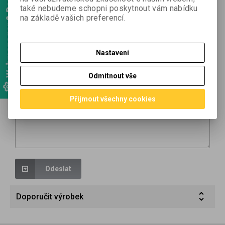
Webmanager & Designer
Dotaz na výrobek
také nebudeme schopni poskytnout vám nabídku
na základě vašich preferencí.
Váš email *
Nastavení
Váš dotaz *
Odmítnout vše
Přijmout všechny cookies
Odeslat
Doporučit výrobek