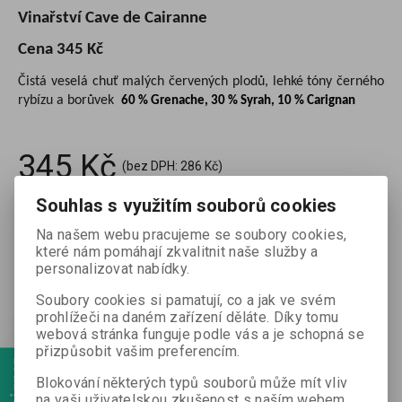
Vinařství Cave de Cairanne
Cena 345 Kč
Čistá veselá chuť malých červených plodů, lehké tóny černého
rybízu a borůvek
60 % Grenache, 30 % Syrah, 10 % Carignan
345 Kč
(bez DPH:
286 Kč
)
Souhlas s využitím souborů cookies

ks
Koupit

Na našem webu pracujeme se soubory cookies,
které nám pomáhají zkvalitnit naše služby a
Porovnat
Přidat do oblíbených
Tisk
personalizovat nabídky.
Soubory cookies si pamatují, co a jak ve svém
prohlížeči na daném zařízení děláte. Díky tomu
webová stránka funguje podle vás a je schopná se
Záruka (měsíců):
24
Termín dodání (dny):
7
přizpůsobit vašim preferencím.
Blokování některých typů souborů může mít vliv
na vaši uživatelskou zkušenost s naším webem,