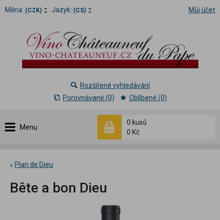
Měna:
Jazyk:
Můj účet
(CZK)
(CS)
Rozšířené vyhledávání
Porovnávané (0)
Oblíbené (0)
0 kusů
Menu
0 Kč
Plan de Dieu
Bête a bon Dieu