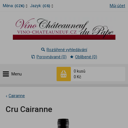
Měna:
Jazyk:
Můj účet
(CZK)
(CS)
Rozšířené vyhledávání
Porovnávané (0)
Oblíbené (0)
0 kusů
Menu
0 Kč
Cairanne
Cru Cairanne