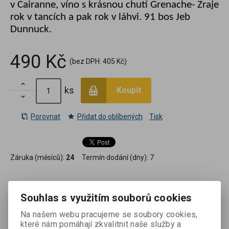
v Cairanne, víno s krásnou chutí Grenache- Zraje
rok v tancích a pak rok v láhvi. 91 bos Jeb
Dunnuck.
490 Kč
(bez DPH:
405 Kč
)

ks
Koupit

Porovnat
Přidat do oblíbených
Tisk
Záruka (měsíců):
24
Termín dodání (dny):
7
Souhlas s využitím souborů cookies
Podrobný popis
Na našem webu pracujeme se soubory cookies,
které nám pomáhají zkvalitnit naše služby a
Terroir
: Kamenitá půda na vápencovém