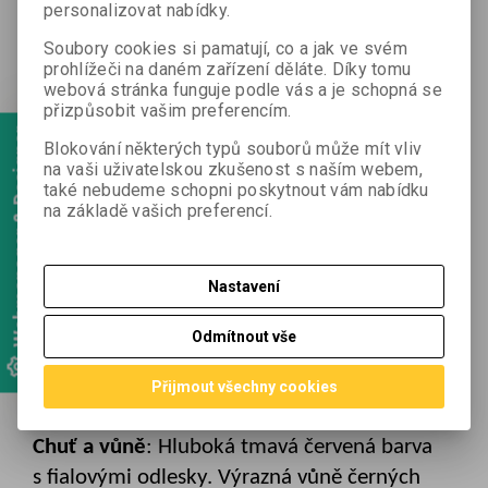
personalizovat nabídky.
podloží. Vinice 60
let staré, orientované na
jihovýchod
Soubory cookies si pamatují, co a jak ve svém
prohlížeči na daném zařízení děláte. Díky tomu
Cuvée
50 % Grenache, 25 % Carignan a 25
webová stránka funguje podle vás a je schopná se
% Mourvèdre
přizpůsobit vašim preferencím.
Webmanager & Designer
Vinifikace
:
Blokování některých typů souborů může mít vliv
na vaši uživatelskou zkušenost s naším webem,
také nebudeme schopni poskytnout vám nabídku
Sklízí se ručně, mírně přezrálé hrozny. Kvasí
na základě vašich preferencí.
při nízké kontrolované teplotě v betonových
tancích, s potápěním klobouku,
přečerpáváním při kontrole oxidace a ke
Nastavení
konci i s promícháváním kvasinek. Zraje rok
Odmítnout vše
v betonových tancích a pak ještě rok
v láhvích.
Přijmout všechny cookies
Chuť a vůně
: Hluboká tmavá červená barva
s fialovými odlesky. Výrazná vůně černých