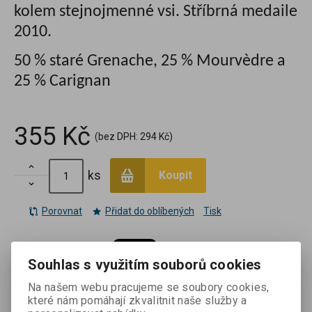
kolem stejnojmenné vsi. Stříbrná medaile
2010.
50 % staré Grenache, 25 % Mourvèdre a
25 % Carignan
355 Kč
(bez DPH:
294 Kč
)

ks
Koupit

Porovnat
Přidat do oblíbených
Tisk
Souhlas s využitím souborů cookies
Záruka (měsíců):
24
Termín dodání (dny):
7
Na našem webu pracujeme se soubory cookies,
které nám pomáhají zkvalitnit naše služby a