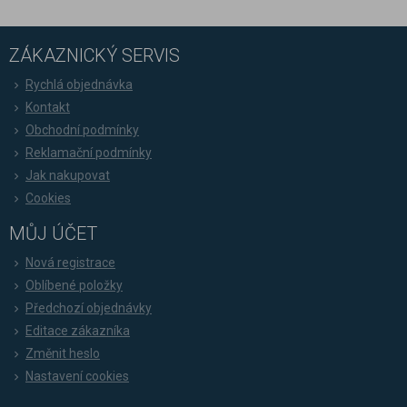
ZÁKAZNICKÝ SERVIS
Rychlá objednávka
Kontakt
Obchodní podmínky
Reklamační podmínky
Jak nakupovat
Cookies
MŮJ ÚČET
Nová registrace
Oblíbené položky
Předchozí objednávky
Editace zákazníka
Změnit heslo
Nastavení cookies