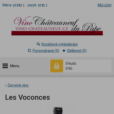
Měna:
Jazyk:
Můj účet
(CZK)
(CS)
Rozšířené vyhledávání
Porovnávané (0)
Oblíbené (0)
0 kusů
Menu
0 Kč
Červené víno
Les Voconces