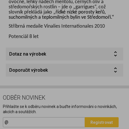
ovocné, lehký nádech mentolu, černých oliv a
středomořských rostlin – jde o „garrigues“, což
slovník překládá jako „
řídké nízké porosty keřů,
suchomilných a teplomilných bylin ve Středomoří
.“
Stříbrná medaile Vinalies Internationales
2010
Potenciál 8 let
Dotaz na výrobek
Doporučit výrobek
ODBĚR NOVINEK
Přihlašte se k odběru novinek a buďte informováni o novinkách,
akcích a soutěžích.
Registrovat